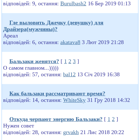
відповідей: 9, остання:
Burulbash2
16 Бер 2019 01:13
Где выловить Джечку (девушку) для
Драйзера(мужчины)?
Ареал
відповідей: 6, остання:
akatava8
3 Лют 2019 21:28
Бальзаки женятся?
[
1
2
3
]
О самом главном...)))))
відповідей: 57, остання:
bal12
13 Січ 2019 16:38
Как бальзаки рассматривают время?
відповідей: 14, остання:
WhiteSky
31 Гру 2018 14:32
Откуда черпают энергию Бальзаки?
[
1
2
]
Нужен совет
відповідей: 28, остання:
grvakh
21 Лис 2018 20:22