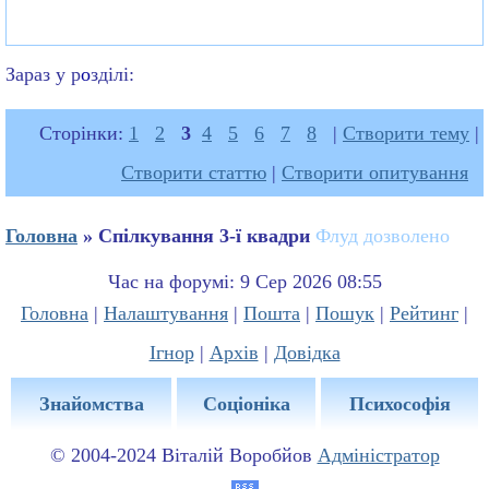
Зараз у р
о
зділі:
Сторінки:
1
2
3
4
5
6
7
8
|
Створити тему
|
Створити статтю
|
Створити опитування
Головна
» Спілкування 3-ї квадри
Флуд дозволено
Час на форумі: 9 Сер 2026 08:55
Головна
|
Налаштування
|
Пошта
|
Пошук
|
Рейтинг
|
Ігнор
|
Архів
|
Довідка
Знайомства
Соціоніка
Психософія
© 2004-2024 Віталій Воробйов
Адміністратор