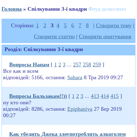
Головна
» Спілкування 3-ї квадри
Флуд дозволено
Сторінки:
1
2
3
4
5
6
7
8
|
Створити тему
|
Створити статтю
|
Створити опитування
Розділ: Спілкування 3-ї квадри
Вопросы Напам
[
1
2
3
...
257
258
259
]
Все как и всем
відповідей: 5166, остання:
Sahara
8 Тра 2019 09:27
Вопросы Бальзакам!!))
[
1
2
3
...
413
414
415
]
ну кто они?
відповідей: 8286, остання:
Epiphaniya
27 Бер 2019
00:27
Как убедить Джека злоупотреблять алкоголем