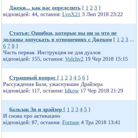
Джеки... как вас определить
[
1
2
3
]
відповідей: 44, остання:
LynX21
3 Лип 2018 23:22
Стaтья: Ошибки, которые вы ни за что не
должны допускать в отношениях с Джеком
[
1
2
3
...
6
7
8
]
Часть первая. Инструкция не для дуалов
відповідей: 155, остання:
Volchv2
19 Чер 2018 15:15
Страшный вопрос
[
1
2
3
4
5
6
]
Рассуждения Баля, ужаснувшие Драйзера
відповідей: 117, остання:
Idkow
17 Чер 2018 21:29
бальзак 3в и драйзер
[
1
2
3
4
5
]
И снова про активацию
відповідей: 87, остання:
Fortune
4 Тра 2018 13:41