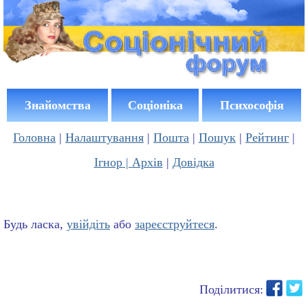
Знайомства
Соціоніка
Психософія
Головна
|
Налаштування
|
Пошта
|
Пошук
|
Рейтинг
|
Ігнор |
Архів
|
Довідка
Будь ласка,
увійдіть
або
зареєструйтеся
.
Поділитися: