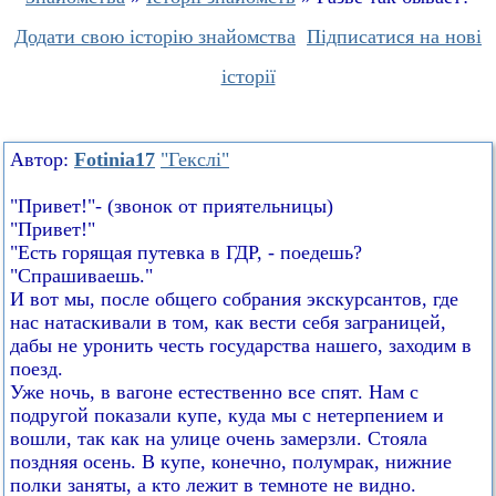
Додати свою історію знайомства
Підписатися на нові
історії
Автор:
Fotinia17
"Гекслі"
"Привет!"- (звонок от приятельницы)
"Привет!"
"Есть горящая путевка в ГДР, - поедешь?
"Спрашиваешь."
И вот мы, после общего собрания экскурсантов, где
нас натаскивали в том, как вести себя заграницей,
дабы не уронить честь государства нашего, заходим в
поезд.
Уже ночь, в вагоне естественно все спят. Нам с
подругой показали купе, куда мы с нетерпением и
вошли, так как на улице очень замерзли. Стояла
поздняя осень. В купе, конечно, полумрак, нижние
полки заняты, а кто лежит в темноте не видно.