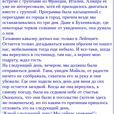
встречи с группами из Франции, Италии, Алжира ее
уже не интересовали, хотя ей приходилось двигаться
вместе с группой. Программа была насыщенной с
переездами из города в город, причем везде мы
останавливались по три дня. Даже в Бухенвальде, где
некоторые теряли сознание от увиденного, она думала
о нем.
Татьянин кавалер догнал нас только в Лейпциге.
Остается только догадываться каким образом он нашел
нас, мобильников тогда еще небыло. И все-таки, когда
мы вернулись в гостиницу, там нас, а вернее мою
подругу, ждал гость.
На следующий день, вечером, мы должны были
отправиться домой. Таня, увидев Майкла, от радости
ничего не соображала, схватила его за руку и они
убежали. Где они ходили весь день для меня до сих
пор остается загадкой. Когда же она вернулась, к
самому поезду, была на седьмом небе от счастья.
Оказалось, что они были в посольстве (хотели здесь
же пожениться), но по каким-то причинам пришлось
отложить это на следующий день.
"Какой следующий день! Мы сейчас уезжаем!"-