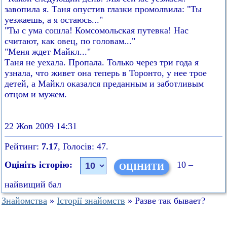
завопила я. Таня опустив глазки промолвила: "Ты
уезжаешь, а я остаюсь..."
"Ты с ума сошла! Комсомольская путевка! Нас
считают, как овец, по головам..."
"Меня ждет Майкл..."
Таня не уехала. Пропала. Только через три года я
узнала, что живет она теперь в Торонто, у нее трое
детей, а Майкл оказался преданным и заботливым
отцом и мужем.
22 Жов 2009 14:31
Рейтинг:
7.17
, Голосів: 47.
Оцініть історію:
10 –
найвищий бал
Знайомства
»
Історії знайомств
» Разве так бывает?