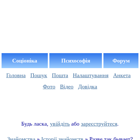
Соціоніка
Психософія
Форум
Головна
Пошук
Пошта
Налаштування
Анкета
Фото
Відео
Довідка
Буд
ь
ласка,
увійдіть
або
зареєструйтеся
.
Знайомства
»
Історії знайомств
» Разве так бывает?