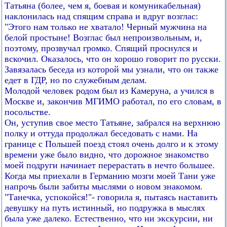
Татьяна (более, чем я, боевая и комуникабельная)
наклонилась над спящим справа и вдруг возглас:
"Этого нам только не хватало! Черный мужчина на
белой простыне! Возглас был непроизвольным, и,
поэтому, прозвучал громко. Спящий проснулся и
вскочил. Оказалось, что он хорошо говорит по русски.
Завязалась беседа из которой мы узнали, что он также
едет в ГДР, но по служебным делам.
Молодой человек родом был из Камеруна, а учился в
Москве и, закончив МГИМО работал, по его словам, в
посольстве.
Он, уступив свое место Татьяне, забрался на верхнюю
полку и оттуда продолжал беседовать с нами. На
границе с Польшей поезд стоял очень долго и к этому
времени уже было видно, что дорожное знакомство
моей подруги начинает перерастать в нечто большее.
Когда мы приехали в Германию мозги моей Тани уже
напрочь были забиты мыслями о новом знакомом.
"Танечка, успокойся!"- говорила я, пытаясь наставить
девушку на путь истинный, но подружка в мыслях
была уже далеко. Естественно, что ни экскурсии, ни