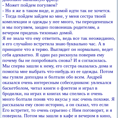
- Может пойдем погуляем?
- Но я же в таком виде, и домой идти так не хочется.
- Тогда пойдем зайдем ко мне, у меня сестра твоей
комплекции и одежды у нее много, ты переоденешься
и мы погуляем, заодно позвонишь родителям, а
вечером придешь тихонько домой.
Я не знала что ему ответить, ведь все так неожиданно,
я его случайно встретила знаю буквально час. А в
принципе что я теряю. Выглядит он нормально, ведет
себя адекватно. Я один раз рискнула поверив ему
почему бы не попробовать снова? И я согласилась.
Мы сперва зашли к нему, его сестра оказалась дома и
помогла мне выбрать что-нибудь из ее одежды. Потом
мы гуляли допоздна и болтали обо всем. Андрей
оказался очень интересным собеседником: увлекался
баскетболом, читал книги о фэнтези и играл в
бродилки, на играх и книгах мы спелись и очень
много болтали поняв что вкусы у нас очень похожи. Я
рассказала ему свою историю, а он сказал, что если
Его встретит, то очень серьезно с Ним поговорит, и я
поверила. Потом мы зашли в кафе и вечером в кино,