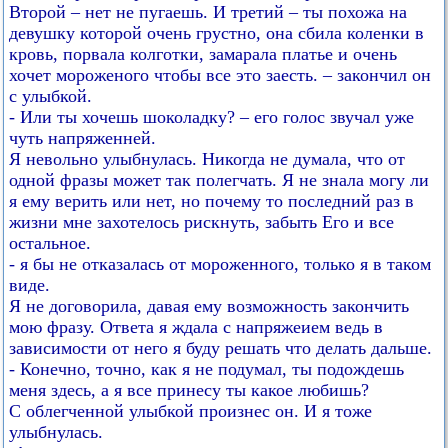
Второй – нет не пугаешь. И третий – ты похожа на
девушку которой очень грустно, она сбила коленки в
кровь, порвала колготки, замарала платье и очень
хочет мороженого чтобы все это заесть. – закончил он
с улыбкой.
- Или ты хочешь шоколадку? – его голос звучал уже
чуть напряженней.
Я невольно улыбнулась. Никогда не думала, что от
одной фразы может так полегчать. Я не знала могу ли
я ему верить или нет, но почему то последний раз в
жизни мне захотелось рискнуть, забыть Его и все
остальное.
- я бы не отказалась от мороженного, только я в таком
виде.
Я не договорила, давая ему возможность закончить
мою фразу. Ответа я ждала с напряжеием ведь в
зависимости от него я буду решать что делать дальше.
- Конечно, точно, как я не подумал, ты подождешь
меня здесь, а я все принесу ты какое любишь?
С облегченной улыбкой произнес он. И я тоже
улыбнулась.