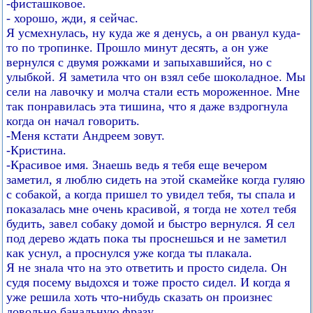
-фисташковое.
- хорошо, жди, я сейчас.
Я усмехнулась, ну куда же я денусь, а он рванул куда-
то по тропинке. Прошло минут десять, а он уже
вернулся с двумя рожками и запыхавшийся, но с
улыбкой. Я заметила что он взял себе шоколадное. Мы
сели на лавочку и молча стали есть мороженное. Мне
так понравилась эта тишина, что я даже вздрогнула
когда он начал говорить.
-Меня кстати Андреем зовут.
-Кристина.
-Красивое имя. Знаешь ведь я тебя еще вечером
заметил, я люблю сидеть на этой скамейке когда гуляю
с собакой, а когда пришел то увидел тебя, ты спала и
показалась мне очень красивой, я тогда не хотел тебя
будить, завел собаку домой и быстро вернулся. Я сел
под дерево ждать пока ты проснешься и не заметил
как уснул, а проснулся уже когда ты плакала.
Я не знала что на это ответить и просто сидела. Он
судя посему выдохся и тоже просто сидел. И когда я
уже решила хоть что-нибудь сказать он произнес
довольно банальную фразу.