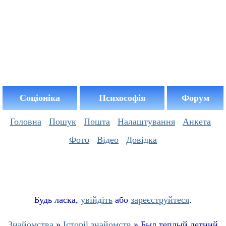
Соціоніка
Психософія
Форум
Головна
Пошук
Пошта
Налаштування
Анкета
Фото
Відео
Довідка
Буд
ь
ласка,
увійдіть
або
зареєструйтеся
.
Знайомства
»
Історії знайомств
» Был теплый летний