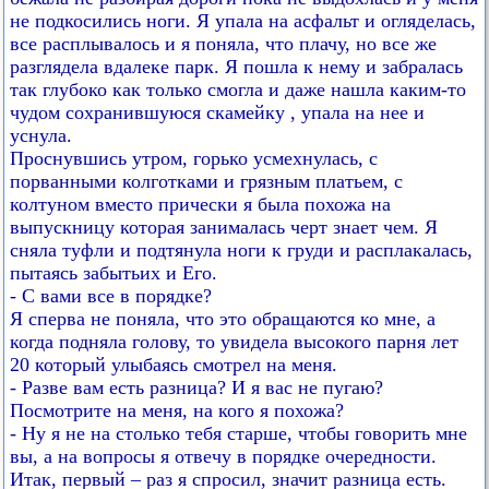
не подкосились ноги. Я упала на асфальт и огляделась,
все расплывалось и я поняла, что плачу, но все же
разглядела вдалеке парк. Я пошла к нему и забралась
так глубоко как только смогла и даже нашла каким-то
чудом сохранившуюся скамейку , упала на нее и
уснула.
Проснувшись утром, горько усмехнулась, с
порванными колготками и грязным платьем, с
колтуном вместо прически я была похожа на
выпускницу которая занималась черт знает чем. Я
сняла туфли и подтянула ноги к груди и расплакалась,
пытаясь забытьих и Его.
- С вами все в порядке?
Я сперва не поняла, что это обращаются ко мне, а
когда подняла голову, то увидела высокого парня лет
20 который улыбаясь смотрел на меня.
- Разве вам есть разница? И я вас не пугаю?
Посмотрите на меня, на кого я похожа?
- Ну я не на столько тебя старше, чтобы говорить мне
вы, а на вопросы я отвечу в порядке очередности.
Итак, первый – раз я спросил, значит разница есть.