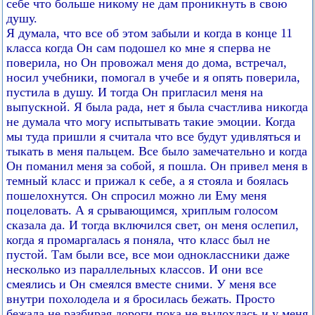
себе что больше никому не дам проникнуть в свою
душу.
Я думала, что все об этом забыли и когда в конце 11
класса когда Он сам подошел ко мне я сперва не
поверила, но Он провожал меня до дома, встречал,
носил учебники, помогал в учебе и я опять поверила,
пустила в душу. И тогда Он пригласил меня на
выпускной. Я была рада, нет я была счастлива никогда
не думала что могу испытывать такие эмоции. Когда
мы туда пришли я считала что все будут удивляться и
тыкать в меня пальцем. Все было замечательно и когда
Он поманил меня за собой, я пошла. Он привел меня в
темный класс и прижал к себе, а я стояла и боялась
пошелохнутся. Он спросил можно ли Ему меня
поцеловать. А я срывающимся, хриплым голосом
сказала да. И тогда включился свет, он меня ослепил,
когда я промаргалась я поняла, что класс был не
пустой. Там были все, все мои одноклассники даже
несколько из параллельных классов. И они все
смеялись и Он смеялся вместе сними. У меня все
внутри похолодела и я бросилась бежать. Просто
бежала не разбирая дороги пока не выдохлась и у меня