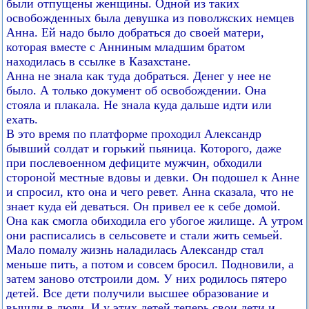
были отпущены женщины. Одной из таких
освобожденных была девушка из поволжских немцев
Анна. Ей надо было добраться до своей матери,
которая вместе с Анниным младшим братом
находилась в ссылке в Казахстане.
Анна не знала как туда добраться. Денег у нее не
было. А только документ об освобождении. Она
стояла и плакала. Не знала куда дальше идти или
ехать.
В это время по платформе проходил Александр
бывший солдат и горький пьяница. Которого, даже
при послевоенном дефиците мужчин, обходили
стороной местные вдовы и девки. Он подошел к Анне
и спросил, кто она и чего ревет. Анна сказала, что не
знает куда ей деваться. Он привел ее к себе домой.
Она как смогла обиходила его убогое жилище. А утром
они расписались в сельсовете и стали жить семьей.
Мало помалу жизнь наладилась Александр стал
меньше пить, а потом и совсем бросил. Подновили, а
затем заново отстроили дом. У них родилось пятеро
детей. Все дети получили высшее образование и
вышли в люди. И у этих детей теперь свои дети и