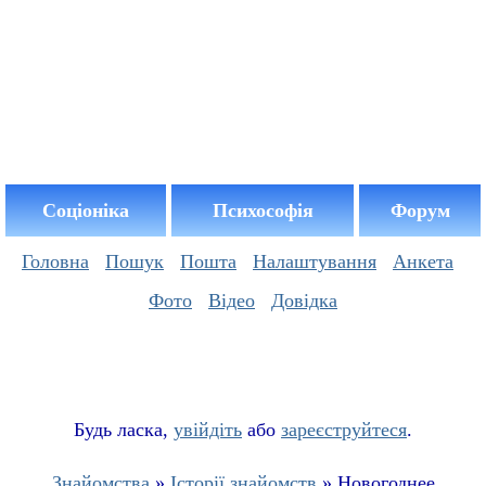
Соціоніка
Психософія
Форум
Головна
Пошук
Пошта
Налаштування
Анкета
Фото
Відео
Довідка
Буд
ь
ласка,
увійдіть
або
зареєструйтеся
.
Знайомства
»
Історії знайомств
» Новогоднее