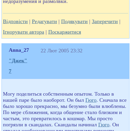
недоразумения и размолвки.
Відповісти
|
Редагувати
|
Подякувати
|
Заперечити
|
Ігнорувати автора
|
Поскаржитися
Anna_27
22 Лют 2005 23:32
"Джек"
7
Могу поделиться собственным опытом. Только в
нашей паре было наоборот. Он был
Гюго
. Сначала все
было хорошо прекрасно, мы безумно были влюблены.
По мере сближения, когда общение стало близким и
частым, это превратилось в кошмар. Мы просто
погрязли в скандалах. Скандалы начинал
Гюго
. Он
страдал необоснованными приступами ревности.