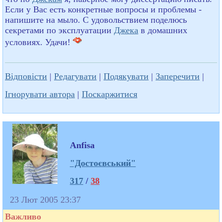
Если у Вас есть конкретные вопросы и проблемы -
напишите на мыло. С удовольствием поделюсь
секретами по эксплуатации
Джека
в домашних
условиях. Удачи!
Відповісти
|
Редагувати
|
Подякувати
|
Заперечити
|
Ігнорувати автора
|
Поскаржитися
Anfisa
"Достоєвський"
317
/
38
23 Лют 2005 23:37
Важливо