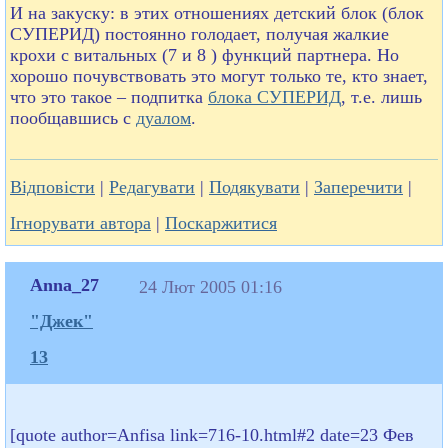
И на закуску: в этих отношениях детский блок (блок
СУПЕРИД) постоянно голодает, получая жалкие
крохи с витальных (7 и 8 ) функций партнера. Но
хорошо почувствовать это могут только те, кто знает,
что это такое – подпитка
блока СУПЕРИД
, т.е. лишь
пообщавшись с
дуалом
.
Відповісти
|
Редагувати
|
Подякувати
|
Заперечити
|
Ігнорувати автора
|
Поскаржитися
Anna_27
24 Лют 2005 01:16
"Джек"
13
[quote author=Anfisa link=716-10.html#2 date=23 Фев