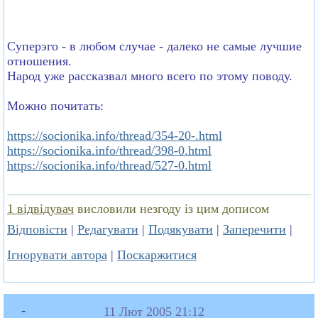
Суперэго - в любом случае - далеко не самые лучшие
отношения.
Народ уже рассказвал много всего по этому поводу.
Можно почитать:
https://socionika.info/thread/354-20-.html
https://socionika.info/thread/398-0.html
https://socionika.info/thread/527-0.html
1 відвідувач
висловили незгоду із цим дописом
Відповісти
|
Редагувати
|
Подякувати
|
Заперечити
|
Ігнорувати автора
|
Поскаржитися
-
11 Лют 2005 21:12