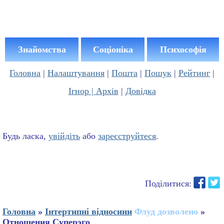
Знайомства
Соціоніка
Психософія
Головна
|
Налаштування
|
Пошта
|
Пошук
|
Рейтинг
|
Ігнор |
Архів
|
Довідка
Будь ласка,
увійдіть
або
зареєструйтеся
.
Поділитися:
Головна
»
Інтертипні відносини
Флуд дозволено
»
Отношения Суперэго