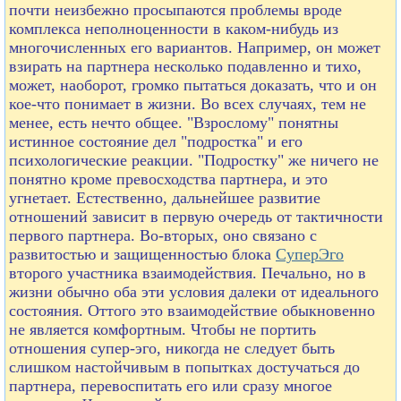
почти неизбежно просыпаются проблемы вроде
комплекса неполноценности в каком-нибудь из
многочисленных его вариантов. Например, он может
взирать на партнера несколько подавленно и тихо,
может, наоборот, громко пытаться доказать, что и он
кое-что понимает в жизни. Во всех случаях, тем не
менее, есть нечто общее. "Взрослому" понятны
истинное состояние дел "подростка" и его
психологические реакции. "Подростку" же ничего не
понятно кроме превосходства партнера, и это
угнетает. Естественно, дальнейшее развитие
отношений зависит в первую очередь от тактичности
первого партнера. Во-вторых, оно связано с
развитостью и защищенностью блока
СуперЭго
второго участника взаимодействия. Печально, но в
жизни обычно оба эти условия далеки от идеального
состояния. Оттого это взаимодействие обыкновенно
не является комфортным. Чтобы не портить
отношения супер-эго, никогда не следует быть
слишком настойчивым в попытках достучаться до
партнера, перевоспитать его или сразу многое