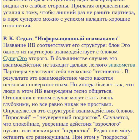
видны его слабые стороны. Прилагая определенные
усилия к тому, чтобы лишний раз не ранить партнера,
в паре суперэго можно с успехом наладить хорошие
отношения.
Р. К. Седых "Информационный психоанализ"
Название ИВ соответствует его структуре: блок Эго
одного из партнеров взаимодействует с блоком
СуперЭго
второго. В большинстве случаев это
взаимодействие не заходит дальше легкого
знакомства
.
Партнеры чувствуют себя несколько "тесновато". В
результате это взаимодействие часто кажется
несколько поверхностным. Но иногда бывает так, что
люди в этом ИВ вынуждены тесно общаться.
Отношения в таком случае могут стать очень
глубокими, но все равно никак не простыми.
Определяется это структурой взаимодействия блоков.
"Взрослый" – "неуверенный подросток". Случается,
что спокойные, уверенные действия "взрослого"
пугают или восхищают "подростка". Редко они могут
оставить его равнодушным. При этом у "подростка"