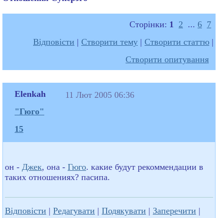
Сторінки:
1
2
...
6
7
Відповісти
|
Створити тему
|
Створити статтю
|
Створити опитування
Elenkah
11 Лют 2005 06:36
"Гюго"
15
он -
Джек
, она -
Гюго
. какие будут рекоммендации в
таких отношениях? пасипа.
Відповісти
|
Редагувати
|
Подякувати
|
Заперечити
|