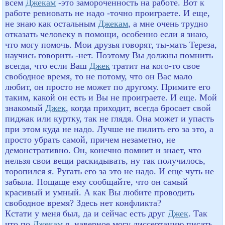
всем
Джекам
-это замороченность на работе. Вот к
работе ревновать не надо -точно проиграете. И еще,
не знаю как остальным
Джекам
, а мне очень трудно
отказать человеку в помощи, особенно если я знаю,
что могу помочь. Мои друзья говорят, ты-мать Тереза,
научись говорить -нет. Поэтому Вы должны помнить
всегда, что если Ваш
Джек
тратит на кого-то свое
свободное время, то не потому, что он Вас мало
любит, он просто не может по другому. Примите его
таким, какой он есть и Вы не проиграете. И еще. Мой
знакомый
Джек
, когда приходит, всегда бросает свой
пиджак или куртку, так не глядя. Она может и упасть
при этом куда не надо. Лучше не пилить его за это, а
просто убрать самой, причем незаметно, не
демонстративно. Он, конечно помнит и знает, что
нельзя свои вещи раскидывать, ну так получилось,
торопился я. Ругать его за это не надо. И еще чуть не
забыла. Пощаще ему сообщайте, что он самый
красивый и умный. А как Вы любите проводить
свободное время? Здесь нет конфликта?
Кстати у меня был, да и сейчас есть друг
Джек
. Так
что по
Джекам
я, наверное могу диссертацию писать.