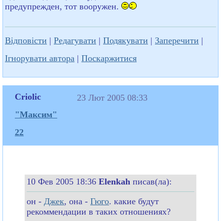
предупрежден, тот вооружен.
Відповісти
|
Редагувати
|
Подякувати
|
Заперечити
|
Ігнорувати автора
|
Поскаржитися
Criolic
23 Лют 2005 08:33
"Максим"
22
10 Фев 2005 18:36
Elenkah
писав(ла):
он -
Джек
, она -
Гюго
. какие будут
рекоммендации в таких отношениях?