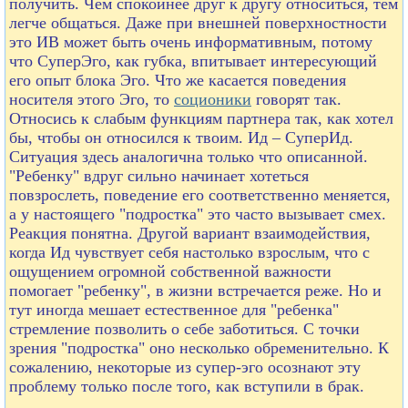
получить. Чем спокойнее друг к другу относиться, тем
легче общаться. Даже при внешней поверхностности
это ИВ может быть очень информативным, потому
что СуперЭго, как губка, впитывает интересующий
его опыт блока Эго. Что же касается поведения
носителя этого Эго, то
соционики
говорят так.
Относись к слабым функциям партнера так, как хотел
бы, чтобы он относился к твоим. Ид – СуперИд.
Ситуация здесь аналогична только что описанной.
"Ребенку" вдруг сильно начинает хотеться
повзрослеть, поведение его соответственно меняется,
а у настоящего "подростка" это часто вызывает смех.
Реакция понятна. Другой вариант взаимодействия,
когда Ид чувствует себя настолько взрослым, что с
ощущением огромной собственной важности
помогает "ребенку", в жизни встречается реже. Но и
тут иногда мешает естественное для "ребенка"
стремление позволить о себе заботиться. С точки
зрения "подростка" оно несколько обременительно. К
сожалению, некоторые из супер-эго осознают эту
проблему только после того, как вступили в брак.