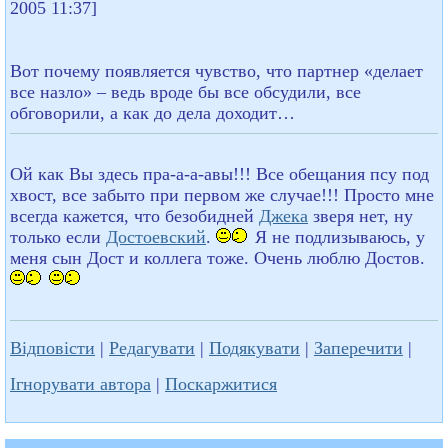
2005 11:37]
Вот почему появляется чувство, что партнер «делает
все назло» – ведь вроде бы все обсудили, все
обговорили, а как до дела доходит…
Ой как Вы здесь пра-а-а-авы!!! Все обещания псу под
хвост, все забыто при первом же случае!!! Просто мне
всегда кажется, что безобидней
Джека
зверя нет, ну
только если
Достоевский
.
Я не подлизываюсь, у
меня сын Дост и коллега тоже. Очень люблю Достов.
Відповісти
|
Редагувати
|
Подякувати
|
Заперечити
|
Ігнорувати автора
|
Поскаржитися