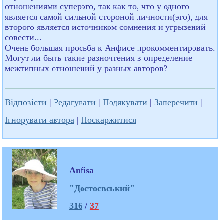
отношениями суперэго, так как то, что у одного
является самой сильной стороной личности(эго), для
второго является источником сомнения и угрызений
совести...
Очень большая просьба к Анфисе прокомментировать.
Могут ли быть такие разночтения в определение
межтипных отношений у разных авторов?
Відповісти
|
Редагувати
|
Подякувати
|
Заперечити
|
Ігнорувати автора
|
Поскаржитися
Anfisa
"Достоєвський"
316
/
37