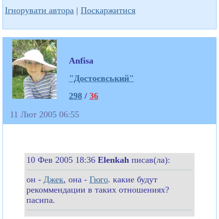
Ігнорувати автора
|
Поскаржитися
Anfisa
"Достоєвський"
298
/
36
11 Лют 2005 06:55
10 Фев 2005 18:36
Elenkah
писав(ла):
он -
Джек
, она -
Гюго
. какие будут
рекоммендации в таких отношениях?
пасипа.