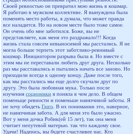
Своей ревностью он превратил мою жизнь в кошмар.
Я работаю в мужском коллективе. Я вынуждена была
поменять место работы, я думала, что может правда
все наладится. Но на новом месте было тоже самое.
Он очень обо мне заботился. Боже, вы не
представляете, как меня это раздражало!!! Когда
жизнь стала совсем невыносимой мы расстались. Я не
могла больше терпеть этот заботливо-ревнивый
кошмар. Инициатором разрыва была я. Но вместе с
этим мы не переставали любить друг друга. Несколько
раз мы расставались и пытались начать все заново. Но
приходили всегда к одному концу. Даже после того,
как мы расстались мы еще долго скучали друг по
другу. Это была любовная мука. Только после
изучения
соционики
я поняла в чем дело. В общем
поменьще ревности и поменьше навязчивой заботы. Я
не хочу обидеть
Гюго
. В их понимании это, наверное,
не навязчивая забота. А для меня это было ужасно.
Вот у меня дочка Робик(ей 15 лет), так она меня
считает непутевой матерью. так что каждому свое.
Удачи! Надеюсь, вы будете счастливее нас. Кто