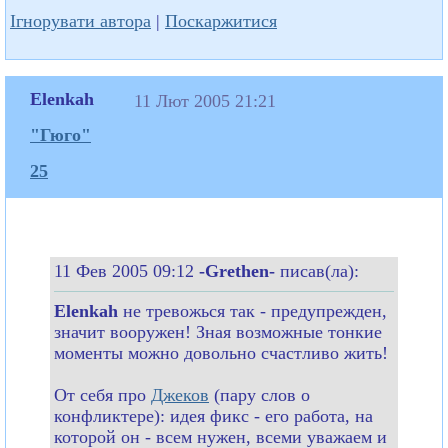
Ігнорувати автора
|
Поскаржитися
Elenkah
11 Лют 2005 21:21
"Гюго"
25
11 Фев 2005 09:12
-Grethen-
писав(ла):
Elenkah
не тревожься так - предупрежден,
значит вооружен! Зная возможные тонкие
моменты можно довольно счастливо жить!
От себя про
Джеков
(пару слов о
конфликтере): идея фикс - его работа, на
которой он - всем нужен, всеми уважаем и