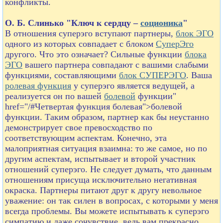
конфликты.
О. Б. Слинько "Ключ к сердцу –
соционика
"
В отношения суперэго вступают партнеры,
блок ЭГО
одного из которых совпадает с блоком
СуперЭго
другого. Что это означает? Сильные функции
блока
ЭГО
вашего партнера совпадают с вашими слабыми
функциями, составляющими
блок СУПЕРЭГО
. Ваша
ролевая функция
у суперэго является ведущей, а
реализуется он по вашей
болевой
функции"
href="/#Четвертая функция болевая">болевой
функции. Таким образом, партнер как бы неустанно
демонстрирует свое превосходство по
соответствующим аспектам. Конечно, эта
малоприятная ситуация взаимна: то же самое, но по
другим аспектам, испытывает и второй участник
отношений суперэго. Не следует думать, что данным
отношениям присуща исключительно негативная
окраска. Партнеры питают друг к другу невольное
уважение: он так силен в вопросах, с которыми у меня
всегда проблемы. Вы можете испытывать к суперэго
симпатию и даже сочувствие, ведь вам прекрасно